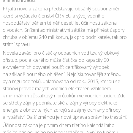
a finanční zátěž.
Přijatá novela zákona představuje obsáhlý soubor změn,
které si vyžádalo členství ČR v EU a vývoj vodního
hospodářství během téměř deseti let účinnosti zákona
o vodách. Snížení administrativní zátěže má přinést úspory
zhruba v objemu 240 mil. korun, jak pro podnikatele, tak pro
státní správu.
Novela zavádí pro čističky odpadních vod tzv. výrobkový
přístup, podle kterého může čistička do kapacity 50
ekvivalentních obyvatel použít certifikovaný výrobek
na základě pouhého ohlášení. Nejdiskutovanější změnou
byla regulace toků, uplatňovaná od roku 2015, kterou se
stanoví provoz malých vodních elektráren vzhledem
k minimálním zůstatkovým průtokům ve vodních tocích. Zde
se střetly zájmy podnikatelské a zájmy výroby elektrické
energie z obnovitelných zdrojů se zájmy ochrany přírody
a rybářství. Další změnou je nová úprava správního trestání.
Účinnost zákona je prvním dnem třetího kalendářního
měsíce následujícího po jeho vyhlášení.. Nyní se k němu