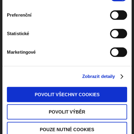
Odebírejte Beck-online
Preferenční
NEWS
Statistické
Dostávejte od nás pravidelný měsíční souhrn
Marketingové
toho nejpopulárnějšího obsahu.
Zobrazit detaily
Beru na vědomí
zpracování osobních údajů
POVOLIT VŠECHNY COOKIES
ODEBÍRAT NEWSLETTER
POVOLIT VÝBĚR
POUZE NUTNÉ COOKIES