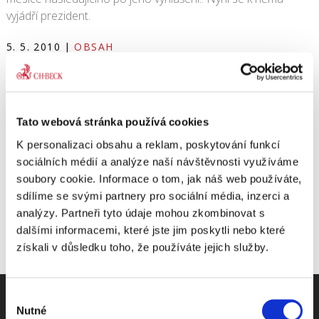
vyjádří prezident.
5. 5. 2010
|
OBSAH
Share This Story, Choose Your Platform!
Tato webová stránka používá cookies
K personalizaci obsahu a reklam, poskytování funkcí
sociálních médií a analýze naší návštěvnosti využíváme
soubory cookie. Informace o tom, jak náš web používáte,
sdílíme se svými partnery pro sociální média, inzerci a
analýzy. Partneři tyto údaje mohou zkombinovat s
dalšími informacemi, které jste jim poskytli nebo které
získali v důsledku toho, že používáte jejich služby.
Výběr
Nutné
souhlasu