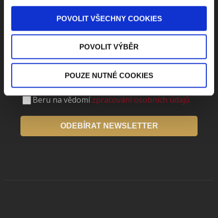
POVOLIT VŠECHNY COOKIES
Dostávejte od nás pravidelný měsíční souhrn
toho nejpopulárnějšího obsahu.
POVOLIT VÝBĚR
POUZE NUTNÉ COOKIES
Beru na vědomí
zpracování osobních údajů
ODEBÍRAT NEWSLETTER