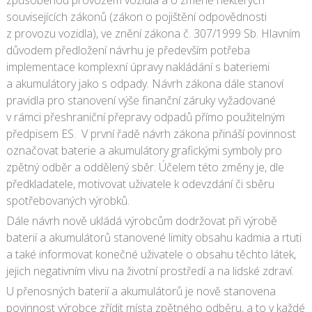
způsobenou provozem vozidla a o změně některých
souvisejících zákonů (zákon o pojištění odpovědnosti
z provozu vozidla), ve znění zákona č. 307/1999 Sb. Hlavním
důvodem předložení návrhu je především potřeba
implementace komplexní úpravy nakládání s bateriemi
a akumulátory jako s odpady. Návrh zákona dále stanoví
pravidla pro stanovení výše finanční záruky vyžadované
v rámci přeshraniční přepravy odpadů přímo použitelným
předpisem ES.
V první řadě návrh zákona přináší povinnost
označovat baterie a akumulátory grafickými symboly pro
zpětný odběr a oddělený sběr. Účelem této změny je, dle
předkladatele, motivovat uživatele k odevzdání či sběru
spotřebovaných výrobků.
Dále návrh nově ukládá výrobcům dodržovat při výrobě
baterií a akumulátorů stanovené limity obsahu kadmia a rtuti
a také informovat konečné uživatele o obsahu těchto látek,
jejich negativním vlivu na životní prostředí a na lidské zdraví.
U přenosných baterií a akumulátorů je nově stanovena
povinnost výrobce zřídit místa zpětného odběru, a to v každé