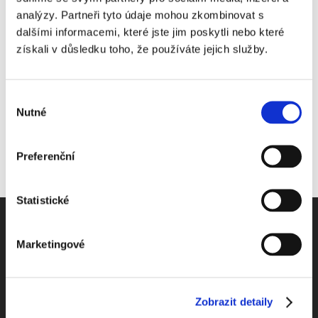
analýzy. Partneři tyto údaje mohou zkombinovat s
dalšími informacemi, které jste jim poskytli nebo které
Share This Story, Choose Your Platform!
získali v důsledku toho, že používáte jejich služby.
Výběr
Nutné
souhlasu
Preferenční
Statistické
Marketingové
Odebírejte Beck-online
Zobrazit detaily
NEWS