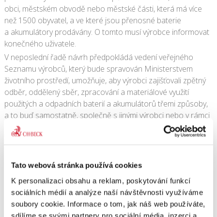
obci, městském obvodě nebo městské části, která má více
než 1500 obyvatel, a ve které jsou přenosné baterie
a akumulátory prodávány. O tomto musí výrobce informovat
konečného uživatele.
V neposlední řadě návrh předpokládá vedení veřejného
Seznamu výrobců, který bude spravován Ministerstvem
životního prostředí, umožňuje, aby výrobci zajišťovali zpětný
odběr, oddělený sběr, zpracování a materiálové využití
použitých a odpadních baterií a akumulátorů třemi způsoby,
a to buď samostatně, společně s jinými výrobci nebo v rámci
kolektivního systému a stanovuje podmínky pro provozování
kolektivního systému, včetně požadované právní formy
právnické osoby a některých požadavků na její vnitřní
uspořádání i na vlastní podnikání.
Tato webová stránka používá cookies
Dále by měl návrh zákona posoudit prezident republiky.
K personalizaci obsahu a reklam, poskytování funkcí
sociálních médií a analýze naší návštěvnosti využíváme
31. 7. 2009
|
OBSAH
soubory cookie. Informace o tom, jak náš web používáte,
sdílíme se svými partnery pro sociální média, inzerci a