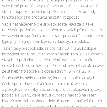
o daních z příjmů, ve znění pozdějších předpisů. Cílem
schválené právní úpravy je úprava podmínek poskytování
státní podpory stavebního spoření s cílem snížit dopady
tohoto spořícího produktu na státní rozpočet.
Vedle naznačeného cíle si předkladatel kladl za cíl také
narovnání podmínek pro zdanění úrokových příjmů z vkladů
ve stavebním spoření s podmínkami pro zdanění obdobného
typu příjmů z jiných bankovních vkladových produktů.
Návrh tedy předpokládá, že pro roky 2011 a 2012 dojde
ke zvýšení podílu součtu cílových částek u smluv uzavřených
stavební spořitelnou s právnickými osobami na součtu
cílových částek u smluv, u nichž dosud nevznikl nárok na úvěr
ze stavebního spoření, z dosavadních 15 % na 25 %.
Současně by mělo dojít ke zvýšení limitu součtu cílových
částek pohledávek z úvěrů osobám, jejichž výrobky
a poskytované služby jsou určeny pro uspokojování bytových
potřeb a z úvěrů, které slouží k úhradě nákladů na řešení
bytových potřeb i v případě, kdy účastníci nemají ještě nárok
na poskytnutí úvěru ze stavebního spoření, z dosavadních