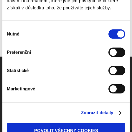
dalšími informacemi, které jste jim poskytli nebo které
získali v důsledku toho, že používáte jejich služby.
Výběr
Nutné
souhlasu
Preferenční
Statistické
Odebírejte Beck-online
Marketingové
NEWS
Zobrazit detaily
Dostávejte od nás pravidelný měsíční souhrn
toho nejpopulárnějšího obsahu.
POVOLIT VŠECHNY COOKIES