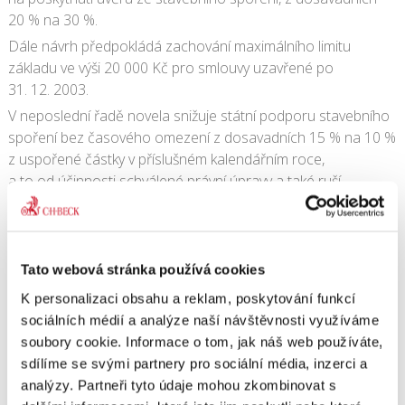
20 % na 30 %.
Dále návrh předpokládá zachování maximálního limitu
základu ve výši 20 000 Kč pro smlouvy uzavřené po
31. 12. 2003.
V neposlední řadě novela snižuje státní podporu stavebního
spoření bez časového omezení z dosavadních 15 % na 10 %
z uspořené částky v příslušném kalendářním roce,
a to od účinnosti schválené právní úpravy a také ruší
osvobození od daně z příjmu fyzických osob z úroků z vkladů
ze stavebního spoření, včetně úroků ze státního příspěvku.
Dále by návrh měl posoudit prezident republiky.
Tato webová stránka používá cookies
15. 11. 2010
|
OBSAH
K personalizaci obsahu a reklam, poskytování funkcí
sociálních médií a analýze naší návštěvnosti využíváme
soubory cookie. Informace o tom, jak náš web používáte,
sdílíme se svými partnery pro sociální média, inzerci a
Share This Story, Choose Your Platform!
analýzy. Partneři tyto údaje mohou zkombinovat s