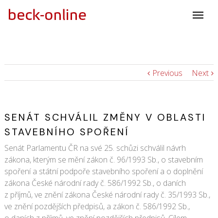
Previous
Next
SENÁT SCHVÁLIL ZMĚNY V OBLASTI
STAVEBNÍHO SPOŘENÍ
Senát Parlamentu ČR na své 25. schůzi schválil návrh
zákona, kterým se mění zákon č. 96/1993 Sb., o stavebním
spoření a státní podpoře stavebního spoření a o doplnění
zákona České národní rady č. 586/1992 Sb., o daních
z příjmů, ve znění zákona České národní rady č. 35/1993 Sb.,
ve znění pozdějších předpisů, a zákon č. 586/1992 Sb.,