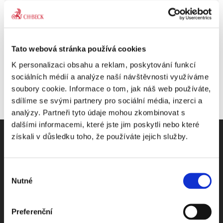
Share This Story, Choose Your Platform!
Tato webová stránka používá cookies
K personalizaci obsahu a reklam, poskytování funkcí
sociálních médií a analýze naší návštěvnosti využíváme
soubory cookie. Informace o tom, jak náš web používáte,
sdílíme se svými partnery pro sociální média, inzerci a
analýzy. Partneři tyto údaje mohou zkombinovat s
dalšími informacemi, které jste jim poskytli nebo které
získali v důsledku toho, že používáte jejich služby.
Výběr
Odebírejte Beck-online
Nutné
souhlasu
NEWS
Preferenční