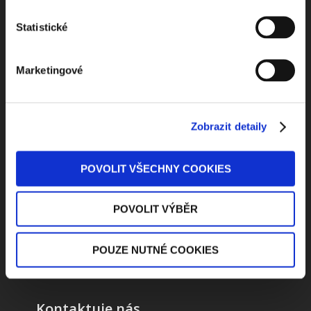
Dostávejte od nás pravidelný měsíční souhrn
Statistické
toho nejpopulárnějšího obsahu.
Marketingové
Beru na vědomí
zpracování osobních údajů
Zobrazit detaily
ODEBÍRAT NEWSLETTER
POVOLIT VŠECHNY COOKIES
POVOLIT VÝBĚR
POUZE NUTNÉ COOKIES
Kontaktuje nás