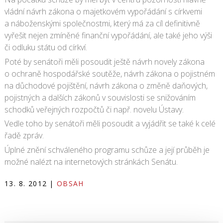
vládní návrh zákona o majetkovém vypořádání s církvemi
a náboženskými společnostmi, který má za cíl definitivně
vyřešit nejen zmíněné finanční vypořádání, ale také jeho výši
či odluku státu od církví.
Poté by senátoři měli posoudit ještě návrh novely zákona
o ochraně hospodářské soutěže, návrh zákona o pojistném
na důchodové pojištění, návrh zákona o změně daňových,
pojistných a dalších zákonů v souvislosti se snižováním
schodků veřejných rozpočtů či např. novelu Ústavy.
Vedle toho by senátoři měli posoudit a vyjádřit se také k celé
řadě zpráv.
Úplné znění schváleného programu schůze a její průběh je
možné nalézt na internetových stránkách Senátu.
13. 8. 2012
|
OBSAH