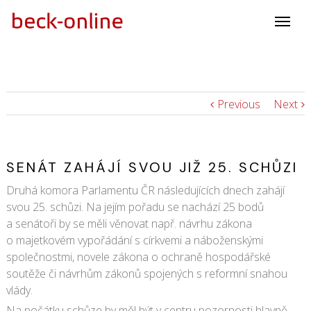
Previous
Next
SENÁT ZAHÁJÍ SVOU JIŽ 25. SCHŮZI
Druhá komora Parlamentu ČR následujících dnech zahájí
svou 25. schůzi. Na jejím pořadu se nachází 25 bodů
a senátoři by se měli věnovat např. návrhu zákona
o majetkovém vypořádání s církvemi a náboženskými
společnostmi, novele zákona o ochraně hospodářské
soutěže či návrhům zákonů spojených s reformní snahou
vlády.
Na počátku schůze by měl být v centru pozornosti hlavně