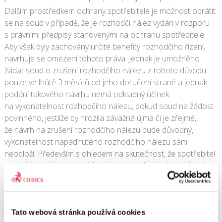
Dalším prostředkem ochrany spotřebitele je možnost obrátit
se na soud v případě, že je rozhodčí nález vydán v rozporu
s právními předpisy stanovenými na ochranu spotřebitele.
Aby však byly zachovány určité benefity rozhodčího řízení,
navrhuje se omezení tohoto práva. Jednak je umožněno
žádat soud o zrušení rozhodčího nálezu z tohoto důvodu
pouze ve lhůtě 3 měsíců od jeho doručení straně a jednak
podání takového návrhu nemá odkladný účinek
na vykonatelnost rozhodčího nálezu, pokud soud na žádost
povinného, jestliže by hrozila závažná újma či je zřejmé,
že návrh na zrušení rozhodčího nálezu bude důvodný,
vykonatelnost napadnutého rozhodčího nálezu sám
neodloží. Především s ohledem na skutečnost, že spotřebitel
není vždy znalý procesních práv, se navrhuje, aby podmínky
pro odložení vykonatelnosti soud přezkoumával vždy, aniž by
to spotřebitel v návrhu na zrušení rozhodčího nálezu
požadoval.
Tato webová stránka používá cookies
Navrhuje se též zpřísnit kvalifikační předpoklady na osobu