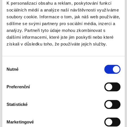
rozhodce, která je oprávněna rozhodovat spory ze
K personalizaci obsahu a reklam, poskytování funkcí
spotřebitelských smluv. Senát navíc navrhl zavést zkoušku
sociálních médií a analýze naší návštěvnosti využíváme
rozhodce.
soubory cookie. Informace o tom, jak náš web používáte,
sdílíme se svými partnery pro sociální média, inzerci a
O novele bude opět jednat Poslanecká sněmovna.
analýzy. Partneři tyto údaje mohou zkombinovat s
13. 12. 2011
|
OBSAH
dalšími informacemi, které jste jim poskytli nebo které
získali v důsledku toho, že používáte jejich služby.
Výběr
Share This Story, Choose Your Platform!
Nutné
souhlasu
Preferenční
Statistické
Marketingové