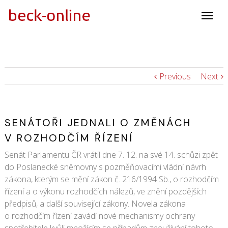
Previous
Next
SENÁTOŘI JEDNALI O ZMĚNÁCH
V ROZHODČÍM ŘÍZENÍ
Senát Parlamentu ČR vrátil dne 7. 12. na své 14. schůzi zpět
do Poslanecké sněmovny s pozměňovacími vládní návrh
zákona, kterým se mění zákon č. 216/1994 Sb., o rozhodčím
řízení a o výkonu rozhodčích nálezů, ve znění pozdějších
předpisů, a další související zákony. Novela zákona
o rozhodčím řízení zavádí nové mechanismy ochrany