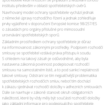
spotřebitele kvůli množícím se případům zneužívání tohoto
institutu především v oblasti spotřebitelských úvěrů.
Navrhovaný model ochrany spotřebitele vychází jednak
z německé úpravy rozhodčího řízení a jednak zohledňuje
prvky vyjádřené v doporučení Evropské komise 98/257/ES
o zásadách pro orgány příslušné pro mimosoudní
urovnávání spotřebitelských sporů.
Základním prostředkem ochrany spotřebitele je důraz
na informovanost zákonnými prostředky. Podpisem rozhodčí
smlouvy se spotřebitel vzdává práva přístupu k soudu.
S ohledem na takový zásah je odůvodněné, aby byla
nastavena zákonná povinnost podepisovat rozhodčí
smlouvu na samostatném listě, a to pod sankcí neplatnosti
takové smlouvy. Odstraní se tím nejpalčivější problematika
spotřebitelských rozhodčích smluv, neboť tím dochází
k zákazu sjednávat rozhodčí doložky v adhezních smlouvách.
Dále se navrhuje v zákoně stanovit okruh obligatorních
náležitostí, které by vždy měly být součástí rozhodčí doložky
jako základní informace pro podepisujícího spotřebitele.