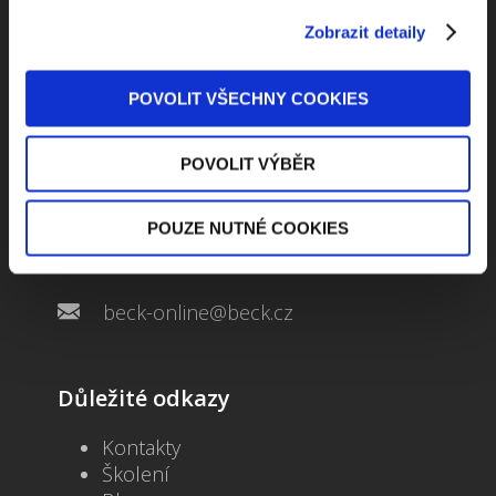
Zobrazit detaily
POVOLIT VŠECHNY COOKIES
Kontaktuje nás
POVOLIT VÝBĚR
Jungmannova 34, 110 00 Praha
POUZE NUTNÉ COOKIES
+420 733 661 882
beck-online@beck.cz
Důležité odkazy
Kontakty
Školení