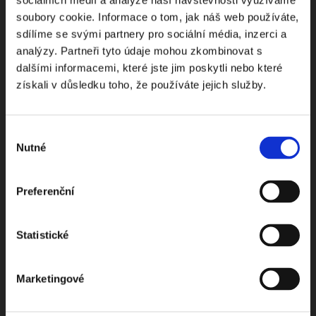
sociálních médií a analýze naší návštěvnosti využíváme
soubory cookie. Informace o tom, jak náš web používáte,
Odebírejte Beck-online
sdílíme se svými partnery pro sociální média, inzerci a
analýzy. Partneři tyto údaje mohou zkombinovat s
NEWS
dalšími informacemi, které jste jim poskytli nebo které
získali v důsledku toho, že používáte jejich služby.
Dostávejte od nás pravidelný měsíční souhrn
toho nejpopulárnějšího obsahu.
Výběr
Nutné
souhlasu
Preferenční
Beru na vědomí
zpracování osobních údajů
Statistické
ODEBÍRAT NEWSLETTER
Marketingové