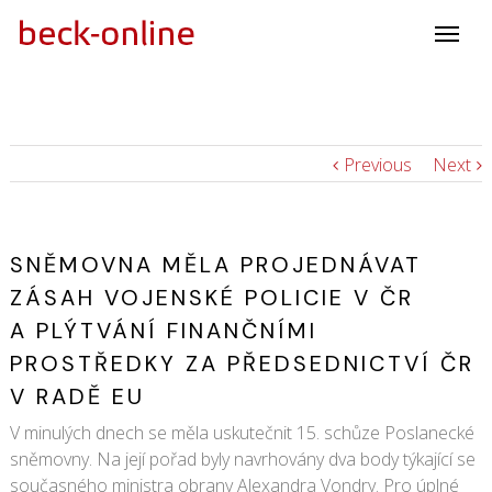
Previous
Next
SNĚMOVNA MĚLA PROJEDNÁVAT
ZÁSAH VOJENSKÉ POLICIE V ČR
A PLÝTVÁNÍ FINANČNÍMI
PROSTŘEDKY ZA PŘEDSEDNICTVÍ ČR
V RADĚ EU
V minulých dnech se měla uskutečnit 15. schůze Poslanecké
sněmovny. Na její pořad byly navrhovány dva body týkající se
současného ministra obrany Alexandra Vondry. Pro úplné