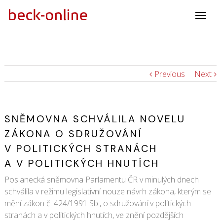
Previous
Next
SNĚMOVNA SCHVÁLILA NOVELU
ZÁKONA O SDRUŽOVÁNÍ
V POLITICKÝCH STRANÁCH
A V POLITICKÝCH HNUTÍCH
Poslanecká sněmovna Parlamentu ČR v minulých dnech
schválila v režimu legislativní nouze návrh zákona, kterým se
mění zákon č. 424/1991 Sb., o sdružování v politických
stranách a v politických hnutích, ve znění pozdějších