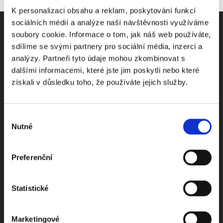
K personalizaci obsahu a reklam, poskytování funkcí
sociálních médií a analýze naší návštěvnosti využíváme
soubory cookie. Informace o tom, jak náš web používáte,
sdílíme se svými partnery pro sociální média, inzerci a
analýzy. Partneři tyto údaje mohou zkombinovat s
Odebírejte Beck-online
dalšími informacemi, které jste jim poskytli nebo které
získali v důsledku toho, že používáte jejich služby.
NEWS
Výběr
Dostávejte od nás pravidelný měsíční souhrn
Nutné
souhlasu
toho nejpopulárnějšího obsahu.
Preferenční
Statistické
Beru na vědomí
zpracování osobních údajů
Marketingové