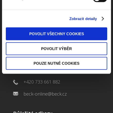
ODEBÍRAT NEWSLETTER
Zobrazit detaily
POVOLIT VŠECHNY COOKIES
POVOLIT VÝBĚR
Kontaktuje nás
POUZE NUTNÉ COOKIES
Jungmannova 34, 110 00 Praha
+420 733 661 882
beck-online@beck.cz