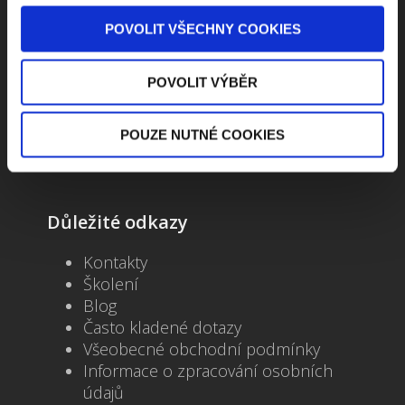
Kontaktuje nás
POVOLIT VŠECHNY COOKIES
Jungmannova 34, 110 00 Praha
POVOLIT VÝBĚR
+420 733 661 882
POUZE NUTNÉ COOKIES
beck-online@beck.cz
Důležité odkazy
Kontakty
Školení
Blog
Často kladené dotazy
Všeobecné obchodní podmínky
Informace o zpracování osobních
údajů