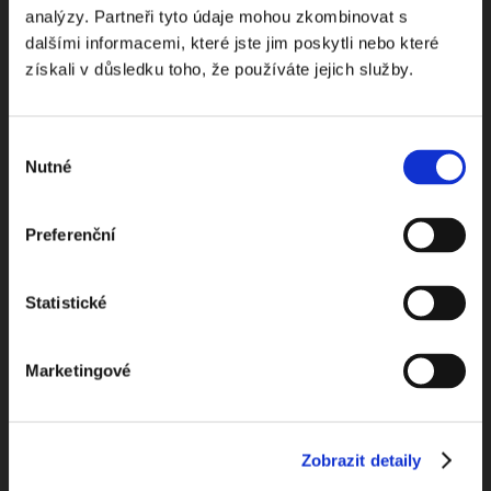
analýzy. Partneři tyto údaje mohou zkombinovat s
dalšími informacemi, které jste jim poskytli nebo které
Dostávejte od nás pravidelný měsíční souhrn
získali v důsledku toho, že používáte jejich služby.
toho nejpopulárnějšího obsahu.
Výběr
Nutné
souhlasu
Beru na vědomí
zpracování osobních údajů
Preferenční
ODEBÍRAT NEWSLETTER
Statistické
Marketingové
Zobrazit detaily