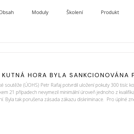
Obsah
Moduly
Školení
Produkt
IC KUTNÁ HORA BYLA SANKCIONOVÁNA
outěže (ÚOHS) Petr Rafaj potvrdil uložení pokuty 300 tisíc kor
lkem 21 případech nevymezil minimální úroveň jednoho z kvalifik
ní. Byla tak porušena zásada zákazu diskriminace. Pro úplné zn