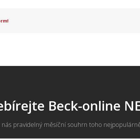
orm!
bírejte Beck-online 
 nás pravidelný měsíční souhrn toho nejpopulárn