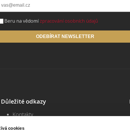
Beru na vědomí
zpracování osobních údajů
ODEBÍRAT NEWSLETTER
Důležité odkazy
Kontakty
Školení
Blog
ívá cookies