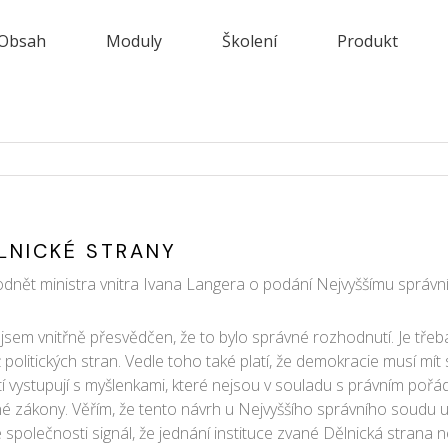
Obsah
Moduly
Školení
Produkt
LNICKÉ STRANY
dnět ministra vnitra Ivana Langera o podání Nejvyššímu správ
, jsem vnitřně přesvědčen, že to bylo správné rozhodnutí. Je tře
litických stran. Vedle toho také platí, že demokracie musí mít s
tí vystupují s myšlenkami, které nejsou v souladu s právním po
é zákony. Věřím, že tento návrh u Nejvyššího správního soudu us
 společnosti signál, že jednání instituce zvané Dělnická strana 