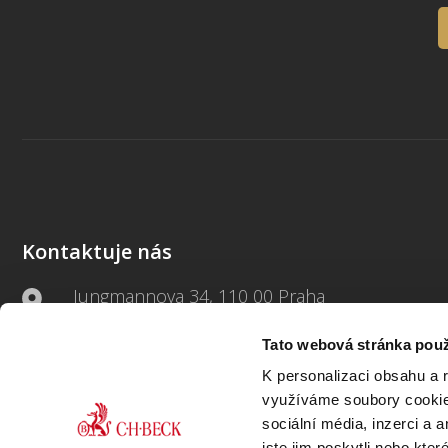
Kontaktuje nás
Jungmannova 34, 110 00 Praha
Tato webová stránka použ
+420 733 661 882
K personalizaci obsahu a 
beck-online@beck.cz
využíváme soubory cookie.
sociální média, inzerci a 
jste jim poskytli nebo kter