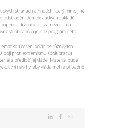
tických stranách a hnutích, který mimo jiné
m je odstranění demokratických základů
chopení a držení moci zamezujícímu
vnosti občanů či jejichž program nebo
ematikou řešení příčin nejrůznějších
a boji proti extremismu spolupracují
riál a předloží jej vládě. Materiál bude
exekutivní návrhy, aby vláda mohla případně