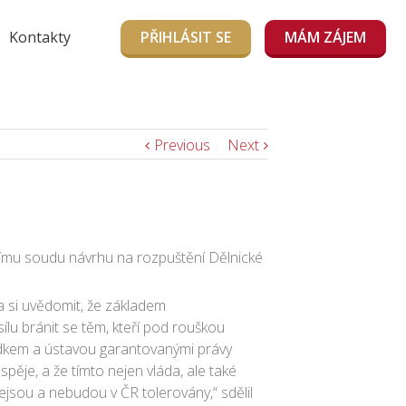
Kontakty
PŘIHLÁSIT SE
MÁM ZÁJEM
Previous
Next
nímu soudu návrhu na rozpuštění Dělnické
ba si uvědomit, že základem
ílu bránit se těm, kteří pod rouškou
řádkem a ústavou garantovanými právy
pěje, a že tímto nejen vláda, ale také
nejsou a nebudou v ČR tolerovány,“ sdělil