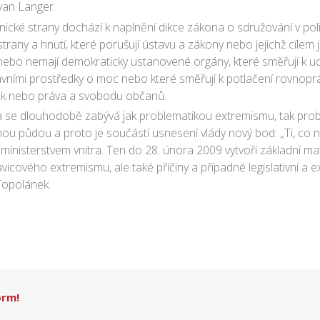
Ivan Langer.
ické strany dochází k naplnění dikce zákona o sdružování v poli
trany a hnutí, které porušují ústavu a zákony nebo jejichž cíle
 nebo nemají demokraticky ustanovené orgány, které směřují k u
ními prostředky o moc nebo které směřují k potlačení rovnoprá
dek nebo práva a svobodu občanů.
a se dlouhodobě zabývá jak problematikou extremismu, tak probl
ou půdou a proto je součástí usnesení vlády nový bod: „Ti, co n
ministerstvem vnitra. Ten do 28. února 2009 vytvoří základní mate
icového extremismu, ale také příčiny a případné legislativní a 
Topolánek.
orm!