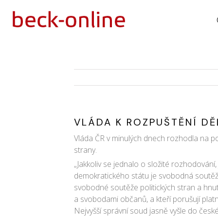
VLÁDA K ROZPUŠTĚNÍ DĚ
Vláda ČR v minulých dnech rozhodla na po
strany.
„Jakkoliv se jednalo o složité rozhodování
demokratického státu je svobodná soutěž po
svobodné soutěže politických stran a hnu
a svobodami občanů, a kteří porušují platn
Nejvyšší správní soud jasně vyšle do české