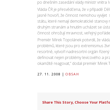
po dnešním zasedání vlády ministr vnitra 
Vláda ČR je přesvědčena, že v případě Děln
jasně hovoří, že činnost nemohou vyvíjet s
státu, které nemají demokratické stanovy
druhým stranám a hnutím ucházet se ústav
činnost ohrožují mravnost, veřejný pořá
Premiér Mirek Topolánek potvrdil, že vlád
problémů, které jsou pro extremismus živn
resortně, vytvoří nadresortní orgán řízený 
definovat nejen problémy levicového a prav
okamžitě reagovat,“ dodal premiér Mirek 
27. 11. 2008
|
OBSAH
Share This Story, Choose Your Platf