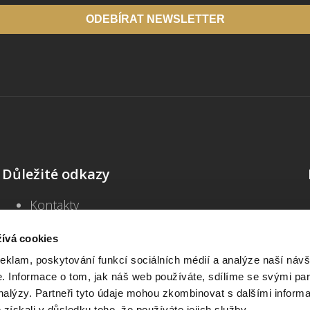
ODEBÍRAT NEWSLETTER
Důležité odkazy
Kontakty
Školení
Blog
ívá cookies
Často kladené dotazy
reklam, poskytování funkcí sociálních médií a analýze naší návš
Všeobecné obchodní podmínky
 Informace o tom, jak náš web používáte, sdílíme se svými par
Informace o zpracování osobních údajů
analýzy. Partneři tyto údaje mohou zkombinovat s dalšími inform
Prohlášení o přístupnosti
é získali v důsledku toho, že používáte jejich služby.