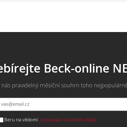
bírejte Beck-online 
 nás pravidelný měsíční souhrn toho nejpopulárn
Beru na vědomí
zpracování osobních údajů