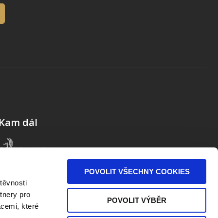
Kam dál
POVOLIT VŠECHNY COOKIES
těvnosti
tnery pro
POVOLIT VÝBĚR
acemi, které