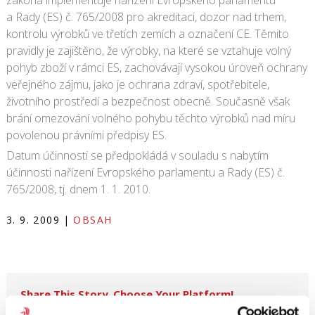
zákona implementuje nařízení Evropského parlamentu
a Rady (ES) č. 765/2008 pro akreditaci, dozor nad trhem,
kontrolu výrobků ve třetích zemích a označení CE. Těmito
pravidly je zajištěno, že výrobky, na které se vztahuje volný
pohyb zboží v rámci ES, zachovávají vysokou úroveň ochrany
veřejného zájmu, jako je ochrana zdraví, spotřebitele,
životního prostředí a bezpečnost obecně. Současně však
brání omezování volného pohybu těchto výrobků nad míru
povolenou právními předpisy ES.
Datum účinnosti se předpokládá v souladu s nabytím
účinnosti nařízení Evropského parlamentu a Rady (ES) č.
765/2008, tj. dnem 1. 1. 2010.
3. 9. 2009
|
OBSAH
Share This Story, Choose Your Platform!