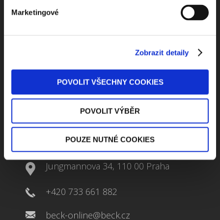
Beru na vědomí
zpracování osobních údajů
Marketingové
ODEBÍRAT NEWSLETTER
Zobrazit detaily
POVOLIT VŠECHNY COOKIES
POVOLIT VÝBĚR
POUZE NUTNÉ COOKIES
Kontaktuje nás
Jungmannova 34, 110 00 Praha
+420 733 661 882
beck-online@beck.cz