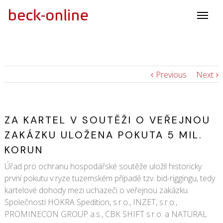
Previous
Next
ZA KARTEL V SOUTĚŽI O VEŘEJNOU
ZAKÁZKU ULOŽENA POKUTA 5 MIL.
KORUN
Úřad pro ochranu hospodářské soutěže uložil historicky
první pokutu v ryze tuzemském případě tzv. bid-riggingu, tedy
kartelové dohody mezi uchazeči o veřejnou zakázku.
Společnosti HOKRA Spedition, s.r.o., INZET, s.r.o.,
PROMINECON GROUP a.s., CBK SHIFT s.r.o. a NATURAL