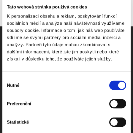
Tato webová stránka používá cookies
K personalizaci obsahu a reklam, poskytování funkcí
sociálních médií a analýze naší návštěvnosti využíváme
soubory cookie. Informace o tom, jak náš web používáte,
sdílíme se svými partnery pro sociální média, inzerci a
analýzy. Partneři tyto údaje mohou zkombinovat s
dalšími informacemi, které jste jim poskytli nebo které
Odebírejte Beck-online
získali v důsledku toho, že používáte jejich služby.
NEWS
Výběr
Nutné
souhlasu
Dostávejte od nás pravidelný měsíční souhrn
toho nejpopulárnějšího obsahu.
Preferenční
Statistické