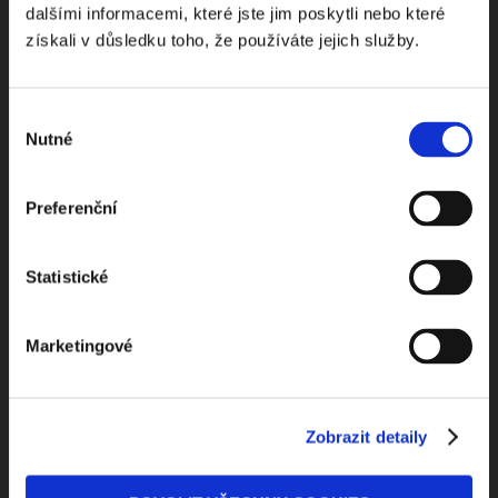
dalšími informacemi, které jste jim poskytli nebo které
toho nejpopulárnějšího obsahu.
získali v důsledku toho, že používáte jejich služby.
Výběr
Nutné
souhlasu
Beru na vědomí
zpracování osobních údajů
Preferenční
ODEBÍRAT NEWSLETTER
Statistické
Marketingové
Zobrazit detaily
Kontaktuje nás