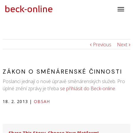
Previous
Next
ZÁKON O SMĚNÁRENSKÉ ČINNOSTI
Poslanci jednají o nové úpravě směnárenských služeb. Pro
úplné znění zprávy je třeba
se přihlásit do Beck-online
.
18. 2. 2013
|
OBSAH
Share This Story, Choose Your Platform!