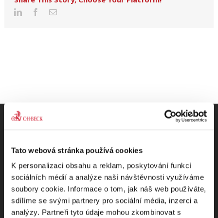
Tato webová stránka používá cookies
Odebírejte Beck-online
K personalizaci obsahu a reklam, poskytování funkcí
sociálních médií a analýze naší návštěvnosti využíváme
NEWS
soubory cookie. Informace o tom, jak náš web používáte,
sdílíme se svými partnery pro sociální média, inzerci a
Dostávejte od nás pravidelný měsíční souhrn
analýzy. Partneři tyto údaje mohou zkombinovat s