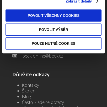
Zobrazit detaily
POVOLIT VŠECHNY COOKIES
Kontaktuje nás
POVOLIT VÝBĚR
Jungmannova 34, 110 00 Praha
POUZE NUTNÉ COOKIES
+420 733 661 882
beck-online@beck.cz
Důležité odkazy
Kontakty
Školení
Blog
Často kladené dotazy