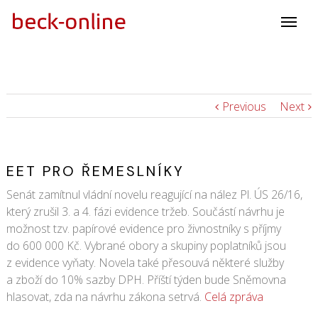
Previous
Next
EET PRO ŘEMESLNÍKY
Senát zamítnul vládní novelu reagující na nález Pl. ÚS 26/16,
který zrušil 3. a 4. fázi evidence tržeb. Součástí návrhu je
možnost tzv. papírové evidence pro živnostníky s příjmy
do 600 000 Kč. Vybrané obory a skupiny poplatníků jsou
z evidence vyňaty. Novela také přesouvá některé služby
a zboží do 10% sazby DPH. Příští týden bude Sněmovna
hlasovat, zda na návrhu zákona setrvá.
Celá zpráva