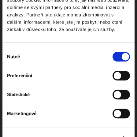
Odebírejte Beck-online
soubory cookie. Informace o tom, jak náš web používáte,
sdílíme se svými partnery pro sociální média, inzerci a
NEWS
analýzy. Partneři tyto údaje mohou zkombinovat s
dalšími informacemi, které jste jim poskytli nebo které
získali v důsledku toho, že používáte jejich služby.
Dostávejte od nás pravidelný měsíční souhrn
toho nejpopulárnějšího obsahu.
Výběr
Nutné
souhlasu
Preferenční
Beru na vědomí
zpracování osobních údajů
Statistické
ODEBÍRAT NEWSLETTER
Marketingové