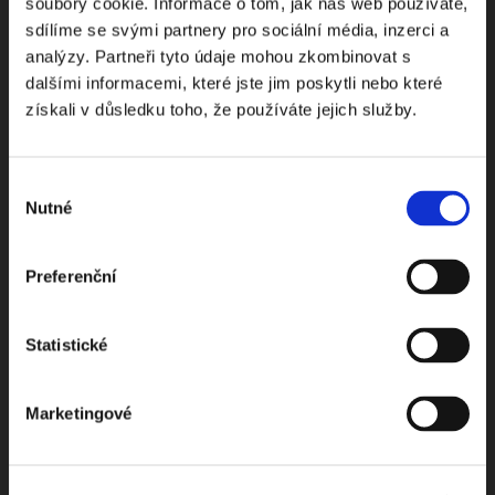
Odebírejte Beck-online
soubory cookie. Informace o tom, jak náš web používáte,
sdílíme se svými partnery pro sociální média, inzerci a
NEWS
analýzy. Partneři tyto údaje mohou zkombinovat s
dalšími informacemi, které jste jim poskytli nebo které
získali v důsledku toho, že používáte jejich služby.
Dostávejte od nás pravidelný měsíční souhrn
toho nejpopulárnějšího obsahu.
Výběr
Nutné
souhlasu
Preferenční
Beru na vědomí
zpracování osobních údajů
Statistické
ODEBÍRAT NEWSLETTER
Marketingové