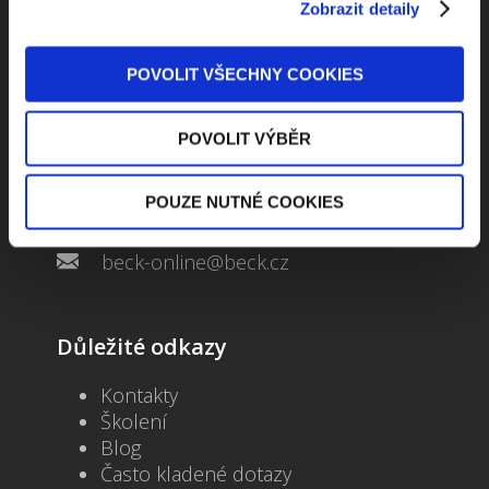
Zobrazit detaily
POVOLIT VŠECHNY COOKIES
Kontaktuje nás
POVOLIT VÝBĚR
Jungmannova 34, 110 00 Praha
POUZE NUTNÉ COOKIES
+420 733 661 882
beck-online@beck.cz
Důležité odkazy
Kontakty
Školení
Blog
Často kladené dotazy