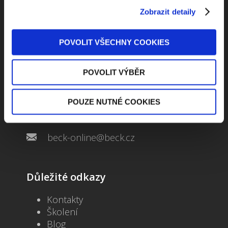
Zobrazit detaily
POVOLIT VŠECHNY COOKIES
Kontaktuje nás
POVOLIT VÝBĚR
Jungmannova 34, 110 00 Praha
POUZE NUTNÉ COOKIES
+420 733 661 882
beck-online@beck.cz
Důležité odkazy
Kontakty
Školení
Blog