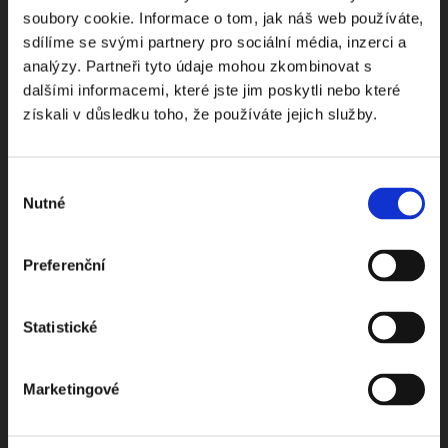
soubory cookie. Informace o tom, jak náš web používáte,
Odebírejte Beck-online
sdílíme se svými partnery pro sociální média, inzerci a
analýzy. Partneři tyto údaje mohou zkombinovat s
NEWS
dalšími informacemi, které jste jim poskytli nebo které
získali v důsledku toho, že používáte jejich služby.
Dostávejte od nás pravidelný měsíční souhrn
toho nejpopulárnějšího obsahu.
Výběr
Nutné
souhlasu
Preferenční
Beru na vědomí
zpracování osobních údajů
Statistické
ODEBÍRAT NEWSLETTER
Marketingové