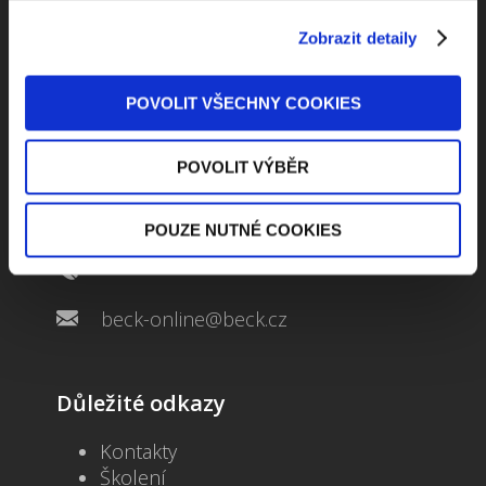
Zobrazit detaily
POVOLIT VŠECHNY COOKIES
Kontaktuje nás
POVOLIT VÝBĚR
Jungmannova 34, 110 00 Praha
POUZE NUTNÉ COOKIES
+420 733 661 882
beck-online@beck.cz
Důležité odkazy
Kontakty
Školení