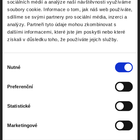
sociálních médií a analýze naší návštěvnosti využíváme
soubory cookie. Informace o tom, jak náš web používáte,
Odebírejte Beck-online
sdílíme se svými partnery pro sociální média, inzerci a
analýzy. Partneři tyto údaje mohou zkombinovat s
NEWS
dalšími informacemi, které jste jim poskytli nebo které
získali v důsledku toho, že používáte jejich služby.
Dostávejte od nás pravidelný měsíční souhrn
toho nejpopulárnějšího obsahu.
Výběr
Nutné
souhlasu
Preferenční
Beru na vědomí
zpracování osobních údajů
Statistické
ODEBÍRAT NEWSLETTER
Marketingové