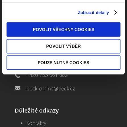
Zobrazit detaily
POVOLIT VŠECHNY COOKIES
Kontaktuje nás
POVOLIT VÝBĚR
Jungmannova 34, 110 00 Praha
POUZE NUTNÉ COOKIES
+420 733 661 882
beck-online@beck.cz
Důležité odkazy
Kontakty