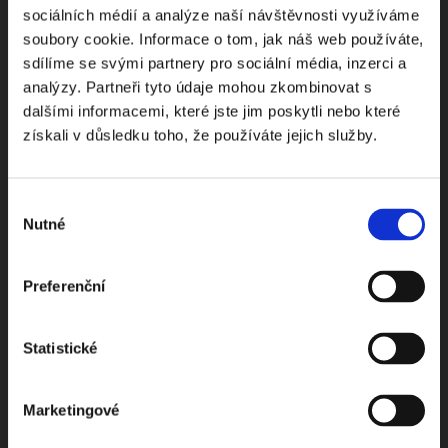
sociálních médií a analýze naší návštěvnosti využíváme
soubory cookie. Informace o tom, jak náš web používáte,
sdílíme se svými partnery pro sociální média, inzerci a
Odebírejte Beck-online
analýzy. Partneři tyto údaje mohou zkombinovat s
dalšími informacemi, které jste jim poskytli nebo které
NEWS
získali v důsledku toho, že používáte jejich služby.
Dostávejte od nás pravidelný měsíční souhrn
Výběr
toho nejpopulárnějšího obsahu.
Nutné
souhlasu
Preferenční
Beru na vědomí
zpracování osobních údajů
Statistické
ODEBÍRAT NEWSLETTER
Marketingové