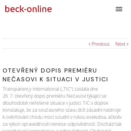
Previous
Next
OTEVŘENÝ DOPIS PREMIÉRU
NEČASOVI K SITUACI V JUSTICI
Transparency International („TIC“) zaslala dne
26. 7. otevřený dopis premiéru Nečasovi týkající se
dlouhodobě neřešené situace v justici. TIC v dopise
konstatuje, že za současného stavu drží zásadní nástroje
k ovlivňování chodu moci soudní v rukou exekutiva, ačkoliv
za výkon spravedlnosti nenese odpovědnost. Dochází tak