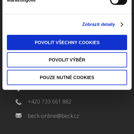
ODEBÍRAT NEWSLETTER
Zobrazit detaily
POVOLIT VŠECHNY COOKIES
POVOLIT VÝBĚR
Kontaktuje nás
POUZE NUTNÉ COOKIES
Jungmannova 34, 110 00 Praha
+420 733 661 882
beck-online@beck.cz