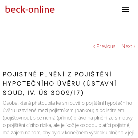
Previous
Next
POJISTNÉ PLNĚNÍ Z POJIŠTĚNÍ
HYPOTEČNÍHO ÚVĚRU (ÚSTAVNÍ
SOUD, IV. ÚS 3009/17)
Osoba, která přistoupila ke smlouvě o pojištění hypotečního
úvěru uzavřené mezi pojistníkem (bankou) a pojistitelem
(pojišťovnou), sice nemá (přímo) právo na plnění ze smlouvy
o pojištění cizího rizika, ale jelikož je osobou platící pojistné,
má zájem na tom, aby bylo v konečném výsledku plněno v její