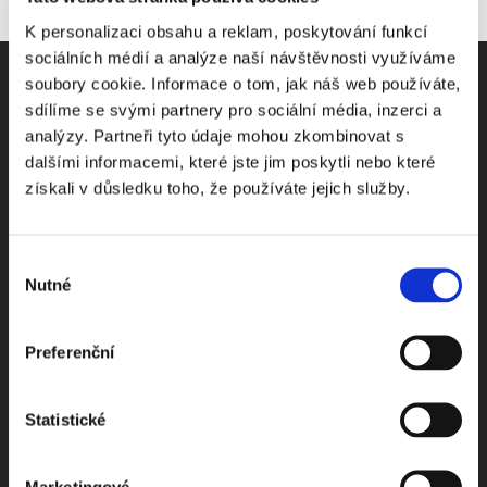
K personalizaci obsahu a reklam, poskytování funkcí
sociálních médií a analýze naší návštěvnosti využíváme
soubory cookie. Informace o tom, jak náš web používáte,
sdílíme se svými partnery pro sociální média, inzerci a
analýzy. Partneři tyto údaje mohou zkombinovat s
Odebírejte Beck-online
dalšími informacemi, které jste jim poskytli nebo které
získali v důsledku toho, že používáte jejich služby.
NEWS
Výběr
Dostávejte od nás pravidelný měsíční souhrn
Nutné
souhlasu
toho nejpopulárnějšího obsahu.
Preferenční
Statistické
Beru na vědomí
zpracování osobních údajů
Marketingové