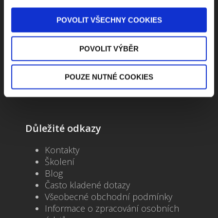
Kontaktuje nás
POVOLIT VŠECHNY COOKIES
Jungmannova 34, 110 00 Praha
POVOLIT VÝBĚR
+420 733 661 882
POUZE NUTNÉ COOKIES
beck-online@beck.cz
Důležité odkazy
Kontakty
Školení
Blog
Často kladené dotazy
Všeobecné obchodní podmínky
Informace o zpracování osobních