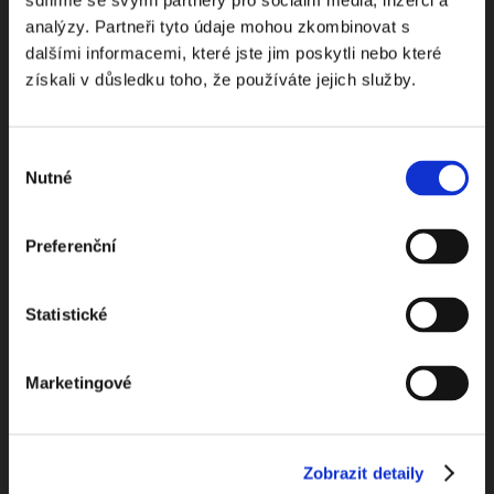
NEWS
sdílíme se svými partnery pro sociální média, inzerci a
analýzy. Partneři tyto údaje mohou zkombinovat s
dalšími informacemi, které jste jim poskytli nebo které
Dostávejte od nás pravidelný měsíční souhrn
získali v důsledku toho, že používáte jejich služby.
toho nejpopulárnějšího obsahu.
Výběr
Nutné
souhlasu
Beru na vědomí
zpracování osobních údajů
Preferenční
ODEBÍRAT NEWSLETTER
Statistické
Marketingové
Zobrazit detaily