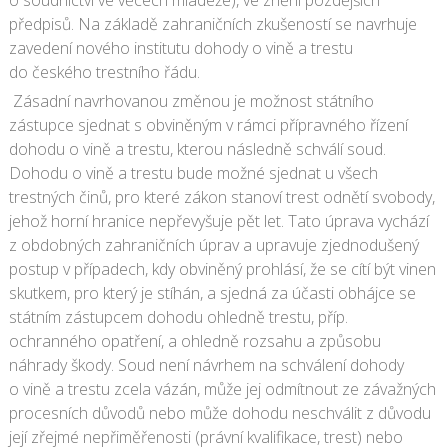
o soudnictví ve věcech mládeže), ve znění pozdějších
předpisů. Na základě zahraničních zkušeností se navrhuje
zavedení nového institutu dohody o vině a trestu
do českého trestního řádu.
Zásadní navrhovanou změnou je možnost státního
zástupce sjednat s obviněným v rámci přípravného řízení
dohodu o vině a trestu, kterou následně schválí soud.
Dohodu o vině a trestu bude možné sjednat u všech
trestných činů, pro které zákon stanoví trest odnětí svobody,
jehož horní hranice nepřevyšuje pět let. Tato úprava vychází
z obdobných zahraničních úprav a upravuje zjednodušený
postup v případech, kdy obviněný prohlásí, že se cítí být vinen
skutkem, pro který je stíhán, a sjedná za účasti obhájce se
státním zástupcem dohodu ohledně trestu, příp.
ochranného opatření, a ohledně rozsahu a způsobu
náhrady škody. Soud není návrhem na schválení dohody
o vině a trestu zcela vázán, může jej odmítnout ze závažných
procesních důvodů nebo může dohodu neschválit z důvodu
její zřejmé nepřiměřenosti (právní kvalifikace, trest) nebo