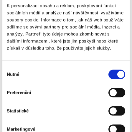
tak znovu vystaveny stresu vyplývajícímu z veřejného
K personalizaci obsahu a reklam, poskytování funkcí
projednávání všech detailů trestného činu, jehož se staly
sociálních médií a analýze naší návštěvnosti využíváme
obětí.
soubory cookie. Informace o tom, jak náš web používáte,
Návrhem se nyní bude zabývat Ústavně právní výbor
sdílíme se svými partnery pro sociální média, inzerci a
Poslanecké sněmovny.
analýzy. Partneři tyto údaje mohou zkombinovat s
dalšími informacemi, které jste jim poskytli nebo které
23. 12. 2008
|
OBSAH
získali v důsledku toho, že používáte jejich služby.
Výběr
Share This Story, Choose Your Platform!
Nutné
souhlasu
Preferenční
Statistické
Marketingové