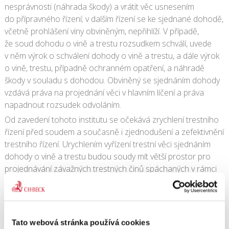
nesprávnosti (náhrada škody) a vrátit věc usnesením
do přípravného řízení; v dalším řízení se ke sjednané dohodě,
včetně prohlášení viny obviněným, nepřihlíží. V případě,
že soud dohodu o vině a trestu rozsudkem schválí, uvede
v něm výrok o schválení dohody o vině a trestu, a dále výrok
o vině, trestu, případně ochranném opatření, a náhradě
škody v souladu s dohodou. Obviněný se sjednáním dohody
vzdává práva na projednání věci v hlavním líčení a práva
napadnout rozsudek odvoláním.
Od zavedení tohoto institutu se očekává zrychlení trestního
řízení před soudem a současně i zjednodušení a zefektivnění
trestního řízení. Urychlením vyřízení trestní věci sjednáním
dohody o vině a trestu budou soudy mít větší prostor pro
projednávání závažných trestných činů spáchaných v rámci
organizovaného zločinu. Současně má nový institut
představovat výhodu pro oběti trestných činů, které budou
chráněny před sekundární viktimizací, protože nebudou
muset svědčit opakovaně v řízení před soudem a nebudou
Tato webová stránka používá cookies