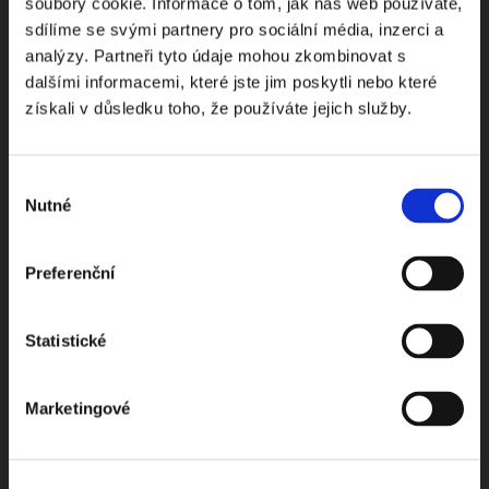
Odebírejte Beck-online
soubory cookie. Informace o tom, jak náš web používáte,
sdílíme se svými partnery pro sociální média, inzerci a
NEWS
analýzy. Partneři tyto údaje mohou zkombinovat s
dalšími informacemi, které jste jim poskytli nebo které
získali v důsledku toho, že používáte jejich služby.
Dostávejte od nás pravidelný měsíční souhrn
toho nejpopulárnějšího obsahu.
Výběr
Nutné
souhlasu
Preferenční
Beru na vědomí
zpracování osobních údajů
Statistické
ODEBÍRAT NEWSLETTER
Marketingové