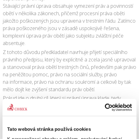
Stávající právní úprava obsahuje vymezení práv a povinností
obětí v několika zákonech, přičemž procesní práva oběti
jakožto poškozených jsou upravena v trestním řádu. Zatímco
práva poškozeného jsou v zásadě uspokojivě řešena,
komplexní úprava práv obětí jako subjektu zvláštní péče
absentuje.
Z tohoto důvodu předkladatel navrhuje přijetí speciálního
právního předpisu, který by explicitně a zcela jasně upravoval
a stanovoval práva obětí trestných činů, především pak právo
na peněžitou pomoc, právo na sociální služby, právo
na informace, právo na ochranu soukromí a celkově by tak
mělo dojít ke zvýšení standardu práv obětí.
Pokud jde o druhý cíl, který si právní úprava klade, tedy
odstranění chyb v implementaci Rámcového rozhodnutí
Rady 2001/220/SVV ze dne 15. března 2001 o postavení
obětí v trestním řízení, mělo by schválení návrhu zákona
odstranit i tyto nedostatky.
Tato webová stránka používá cookies
Dále by se návrhem měli zabývat výbory Sněmovny
K personalizaci obsahu a reklam, poskytování funkcí