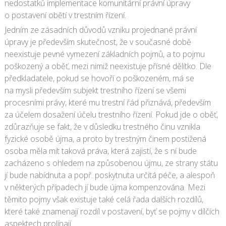
nedostatků implementace komunitární právní úpravy
o postavení obětí v trestním řízení.
Jedním ze zásadních důvodů vzniku projednané právní
úpravy je především skutečnost, že v současné době
neexistuje pevné vymezení základních pojmů, a to pojmu
poškozený a oběť, mezi nimiž neexistuje přísné dělítko. Dle
předkladatele, pokud se hovoří o poškozeném, má se
na mysli především subjekt trestního řízení se všemi
procesními právy, které mu trestní řád přiznává, především
za účelem dosažení účelu trestního řízení. Pokud jde o oběť,
zdůrazňuje se fakt, že v důsledku trestného činu vznikla
fyzické osobě újma, a proto by trestným činem postižená
osoba měla mít taková práva, která zajistí, že s ní bude
zacházeno s ohledem na způsobenou újmu, ze strany státu
jí bude nabídnuta a popř. poskytnuta určitá péče, a alespoň
v některých případech jí bude újma kompenzována. Mezi
těmito pojmy však existuje také celá řada dalších rozdílů,
které také znamenají rozdíl v postavení, byť se pojmy v dílčích
aspektech prolínají.