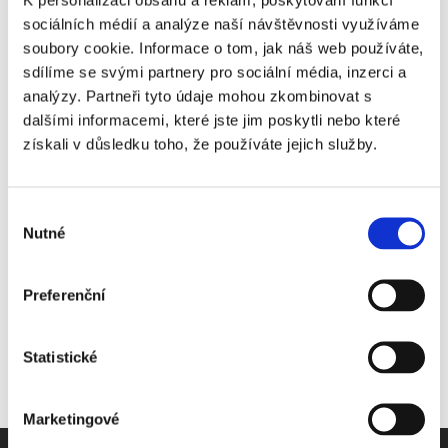
a následně plénum ve druhém a třetím čtení. Úplné znění
sociálních médií a analýze naší návštěvnosti využíváme
návrhu zákona je možné nalézt na internetových stránkách
soubory cookie. Informace o tom, jak náš web používáte,
Poslanecké sněmovny.
sdílíme se svými partnery pro sociální média, inzerci a
analýzy. Partneři tyto údaje mohou zkombinovat s
21. 3. 2012
|
OBSAH
dalšími informacemi, které jste jim poskytli nebo které
získali v důsledku toho, že používáte jejich služby.
Výběr
Share This Story, Choose Your Platform!
Nutné
souhlasu
Preferenční
Statistické
Marketingové