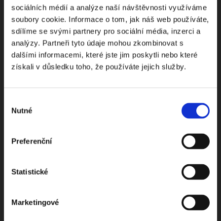
sociálních médií a analýze naší návštěvnosti využíváme
soubory cookie. Informace o tom, jak náš web používáte,
sdílíme se svými partnery pro sociální média, inzerci a
Odebírejte Beck-online
analýzy. Partneři tyto údaje mohou zkombinovat s
dalšími informacemi, které jste jim poskytli nebo které
NEWS
získali v důsledku toho, že používáte jejich služby.
Dostávejte od nás pravidelný měsíční souhrn
Výběr
toho nejpopulárnějšího obsahu.
Nutné
souhlasu
Preferenční
Beru na vědomí
zpracování osobních údajů
Statistické
ODEBÍRAT NEWSLETTER
Marketingové