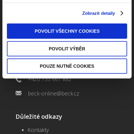
Zobrazit detaily
POVOLIT VŠECHNY COOKIES
Kontaktuje nás
POVOLIT VÝBĚR
Jungmannova 34, 110 00 Praha
POUZE NUTNÉ COOKIES
+420 733 661 882
beck-online@beck.cz
Důležité odkazy
Kontakty