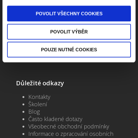
Kontaktuje nás
POVOLIT VŠECHNY COOKIES
Jungmannova 34, 110 00 Praha
POVOLIT VÝBĚR
+420 733 661 882
POUZE NUTNÉ COOKIES
beck-online@beck.cz
Důležité odkazy
Kontakty
Školení
Blog
Často kladené dotazy
Všeobecné obchodní podmínky
Informace o zpracování osobních