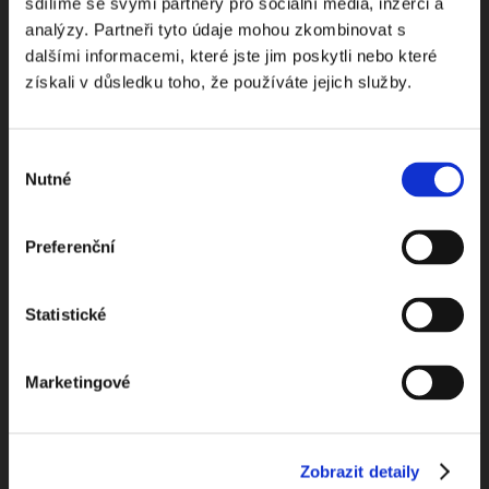
NEWS
sdílíme se svými partnery pro sociální média, inzerci a
analýzy. Partneři tyto údaje mohou zkombinovat s
dalšími informacemi, které jste jim poskytli nebo které
Dostávejte od nás pravidelný měsíční souhrn
získali v důsledku toho, že používáte jejich služby.
toho nejpopulárnějšího obsahu.
Výběr
Nutné
souhlasu
Beru na vědomí
zpracování osobních údajů
Preferenční
ODEBÍRAT NEWSLETTER
Statistické
Marketingové
Zobrazit detaily