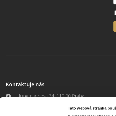
Kontaktuje nás
Jungmannova 34, 110 00 Praha
Tato webová stránka použ
+420 733 661 882