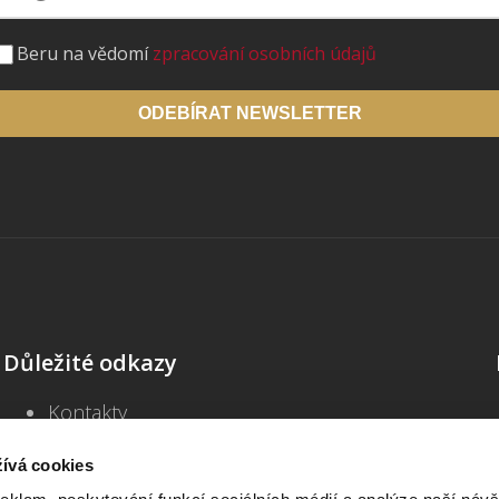
Beru na vědomí
zpracování osobních údajů
ODEBÍRAT NEWSLETTER
Důležité odkazy
Kontakty
Školení
Blog
ívá cookies
Často kladené dotazy