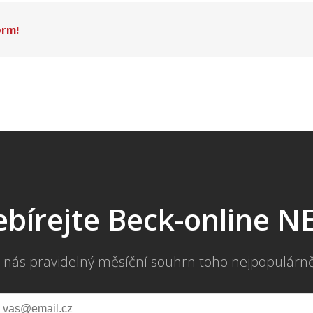
orm!
bírejte Beck-online 
 nás pravidelný měsíční souhrn toho nejpopulárn