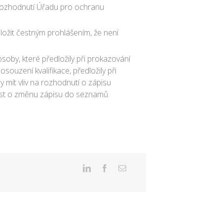
 rozhodnutí Úřadu pro ochranu
oložit čestným prohlášením, že není
soby, které předložily při prokazování
souzení kvalifikace, předložily při
 mít vliv na rozhodnutí o zápisu
ost o změnu zápisu do seznamů.