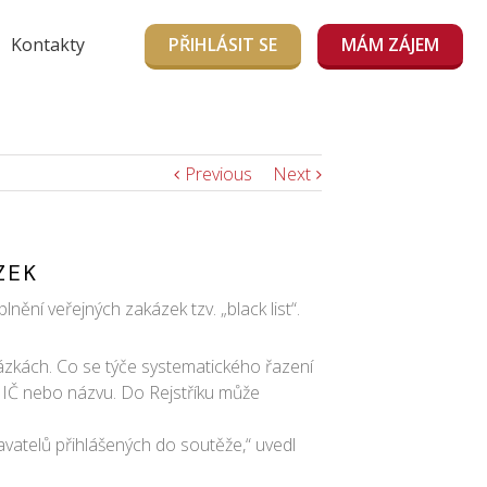
Kontakty
PŘIHLÁSIT SE
MÁM ZÁJEM
Previous
Next
ZEK
ění veřejných zakázek tzv. „black list“.
kázkách. Co se týče systematického řazení
e IČ nebo názvu. Do Rejstříku může
avatelů přihlášených do soutěže,“ uvedl