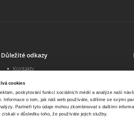
Důležité odkazy
Kontakty
Školení
Blog
ívá cookies
Často kladené dotazy
reklam, poskytování funkcí sociálních médií a analýze naší návš
Všeobecné obchodní podmínky
 Informace o tom, jak náš web používáte, sdílíme se svými par
Informace o zpracování osobních údajů
analýzy. Partneři tyto údaje mohou zkombinovat s dalšími inform
Prohlášení o přístupnosti
é získali v důsledku toho, že používáte jejich služby.
Beck-online START
Interaktivní vzory – přihlášení