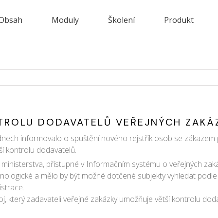
Obsah
Moduly
Školení
Produkt
NTROLU DODAVATELŮ VEŘEJNÝCH ZAKÁ
dnech informovalo o spuštění nového rejstřík osob se zákazem pln
jší kontrolu dodavatelů.
e ministerstva, přístupné v Informačním systému o veřejných za
ronologické a mělo by být možné dotčené subjekty vyhledat podl
istrace.
oj, který zadavateli veřejné zakázky umožňuje větší kontrolu dod