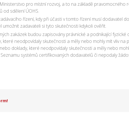
 Ministerstvo pro místní rozvoj, a to na základě pravomocného
ů od sdělení ÚOHS.
zadávacího řízení, kdy při účasti v tomto řízení musí dodavatel d
l umožnit zadavateli si tyto skutečnosti kdykoli ověřit.
ných zakázek budou zapisovány právnické a podnikající fyzické o
, které neodpovídaly skutečnosti a měly nebo mohly mít vliv na po
 nebo doklady, které neodpovídaly skutečnosti a měly nebo mohly
i Seznamu systémů certifikovaných dodavatelů či nepodaly žád
orm!