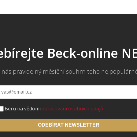
bírejte Beck-online 
 nás pravidelný měsíční souhrn toho nejpopulárn
Beru na vědomí
zpracování osobních údajů
ODEBÍRAT NEWSLETTER