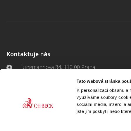
Kontaktuje nás
Jungmannova 34, 110 00 Praha
Tato webová stránka použ
+420 733 661 882
K personalizaci obsahu a 
beck-online@beck.cz
využíváme soubory cookie.
sociální média, inzerci a 
jste jim poskytli nebo kter