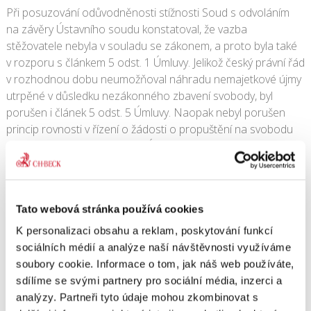
Při posuzování odůvodněnosti stížnosti Soud s odvoláním
na závěry Ústavního soudu konstatoval, že vazba
stěžovatele nebyla v souladu se zákonem, a proto byla také
v rozporu s článkem 5 odst. 1 Úmluvy. Jelikož český právní řád
v rozhodnou dobu neumožňoval náhradu nemajetkové újmy
utrpěné v důsledku nezákonného zbavení svobody, byl
porušen i článek 5 odst. 5 Úmluvy. Naopak nebyl porušen
princip rovnosti v řízení o žádosti o propuštění na svobodu
zakotvený článkem 5 odst. 4 Úmluvy a Soud zamítl rovněž
stěžovatelovu námitku nespravedlivosti trestního řízení.
Soud přiznal stěžovateli náhradu nemajetkové újmy ve výši
2 000 eur. Rozsudek dosud nenabyl právní moci.
Tato webová stránka používá cookies
4. 3. 2010
|
OBSAH
K personalizaci obsahu a reklam, poskytování funkcí
sociálních médií a analýze naší návštěvnosti využíváme
soubory cookie. Informace o tom, jak náš web používáte,
sdílíme se svými partnery pro sociální média, inzerci a
analýzy. Partneři tyto údaje mohou zkombinovat s
Share This Story, Choose Your Platform!