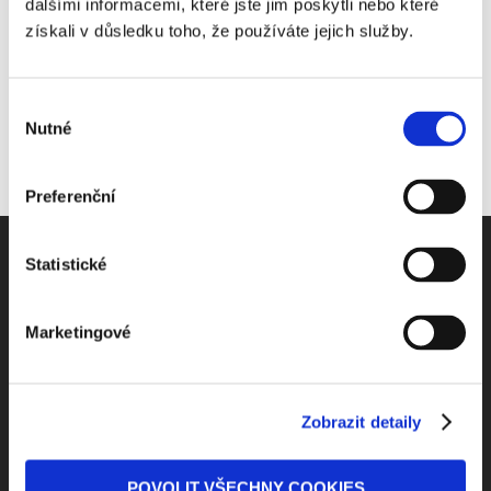
dalšími informacemi, které jste jim poskytli nebo které
získali v důsledku toho, že používáte jejich služby.
Výběr
Nutné
souhlasu
Preferenční
Statistické
Marketingové
Odebírejte Beck-online
NEWS
Zobrazit detaily
Dostávejte od nás pravidelný měsíční souhrn
POVOLIT VŠECHNY COOKIES