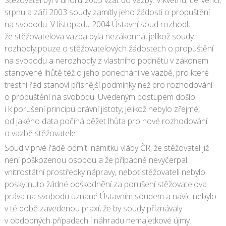
Stěžovatel byl v únoru 2003 vzat do vazby. V květnu, červenci,
srpnu a září 2003 soudy zamítly jeho žádosti o propuštění
na svobodu. V listopadu 2004 Ústavní soud rozhodl,
že stěžovatelova vazba byla nezákonná, jelikož soudy
rozhodly pouze o stěžovatelových žádostech o propuštění
na svobodu a nerozhodly z vlastního podnětu v zákonem
stanovené lhůtě též o jeho ponechání ve vazbě, pro které
trestní řád stanoví přísnější podmínky než pro rozhodování
o propuštění na svobodu. Uvedeným postupem došlo
i k porušení principu právní jistoty, jelikož nebylo zřejmé,
od jakého data počíná běžet lhůta pro nové rozhodování
o vazbě stěžovatele.
Soud v prvé řádě odmítl námitku vlády ČR, že stěžovatel již
není poškozenou osobou a že případně nevyčerpal
vnitrostátní prostředky nápravy, neboť stěžovateli nebylo
poskytnuto žádné odškodnění za porušení stěžovatelova
práva na svobodu uznané Ústavním soudem a navíc nebylo
v té době zavedenou praxí, že by soudy přiznávaly
v obdobných případech i náhradu nemajetkové újmy.