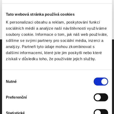
Tato webová stránka používá cookies
K personalizaci obsahu a reklam, poskytování funkcí
sociálních médií a analýze naší návštěvnosti využíváme
soubory cookie. Informace o tom, jak náš web používáte,
sdílíme se svými partnery pro sociální média, inzerci a
analýzy. Partneři tyto údaje mohou zkombinovat s
dalšími informacemi, které jste jim poskytli nebo které
získali v důsledku toho, že používáte jejich služby.
Odebírejte Beck-online
Výběr
NEWS
Nutné
souhlasu
Dostávejte od nás pravidelný měsíční souhrn
Preferenční
toho nejpopulárnějšího obsahu.
Statistické