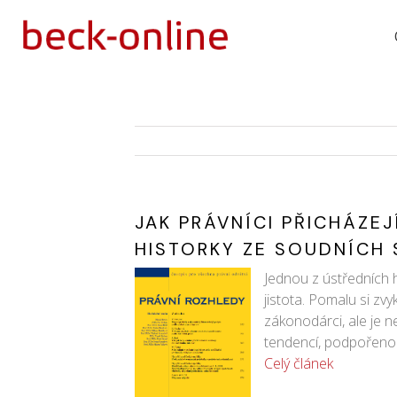
JAK PRÁVNÍCI PŘICHÁZEJ
HISTORKY ZE SOUDNÍCH 
Jednou z ústředních 
jistota. Pomalu si z
zákonodárci, ale je 
tendencí, podpořenou 
Celý článek