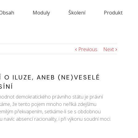
Obsah
Moduly
Školení
Produkt
Previous
Next
Í O ILUZE, ANEB (NE)VESELÉ
SÍNÍ
hodnot demokratického právního státu je právní
vykáme, že tento pojem mnoho neříká zdejšímu
nemilým překvapením, setkáme-li se s obdobnou
navíc absencí racionality, i při výkonu soudní moci.