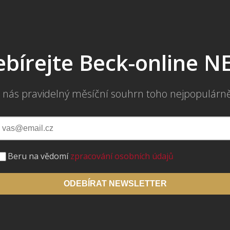
bírejte Beck-online 
 nás pravidelný měsíční souhrn toho nejpopulárn
Beru na vědomí
zpracování osobních údajů
ODEBÍRAT NEWSLETTER