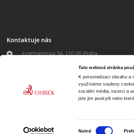
Kontaktuje nás
Jungmannova 34, 110 00 Praha
Tato webová stránka použ
+420 733 661 882
K personalizaci obsahu a 
beck-online@beck.cz
využíváme soubory cookie.
sociální média, inzerci a 
jste jim poskytli nebo kter
Výběr
Nutné
Pref