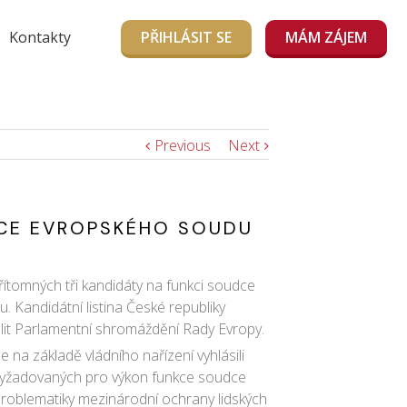
Kontakty
PŘIHLÁSIT SE
MÁM ZÁJEM
Previous
Next
DCE EVROPSKÉHO SOUDU
řítomných tři kandidáty na funkci soudce
Kandidátní listina České republiky
volit Parlamentní shromáždění Rady Evropy.
na základě vládního nařízení vyhlásili
 vyžadovaných pro výkon funkce soudce
roblematiky mezinárodní ochrany lidských