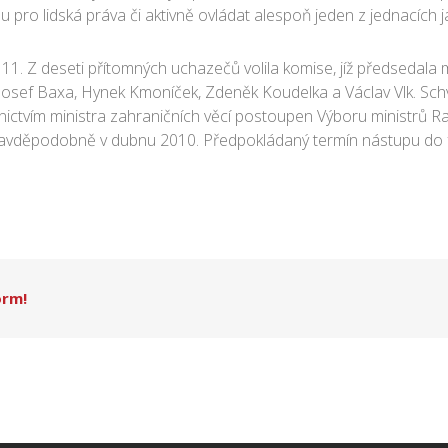
pro lidská práva či aktivně ovládat alespoň jeden z jednacích j
11. Z deseti přítomných uchazečů volila komise, jíž předsedala mi
 Josef Baxa, Hynek Kmoníček, Zdeněk Koudelka a Václav Vlk. Schvál
nictvím ministra zahraničních věcí postoupen Výboru ministrů 
avděpodobně v dubnu 2010. Předpokládaný termín nástupu do f
orm!