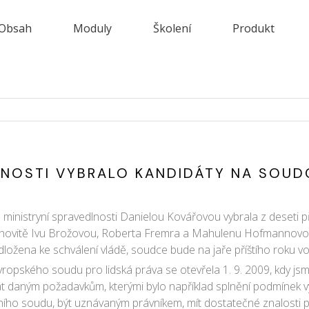
Obsah
Moduly
Školení
Produkt
LNOSTI VYBRALO KANDIDÁTY NA SOU
s ministryní spravedlnosti Danielou Kovářovou vybrala z deseti p
enovitě Ivu Brožovou, Roberta Fremra a Mahulenu Hofmannovou. 
edložena ke schválení vládě, soudce bude na jaře příštího roku 
pského soudu pro lidská práva se otevřela 1. 9. 2009, kdy jsme 
vat daným požadavkům, kterými bylo například splnění podmínek
ího soudu, být uznávaným právníkem, mít dostatečné znalosti p