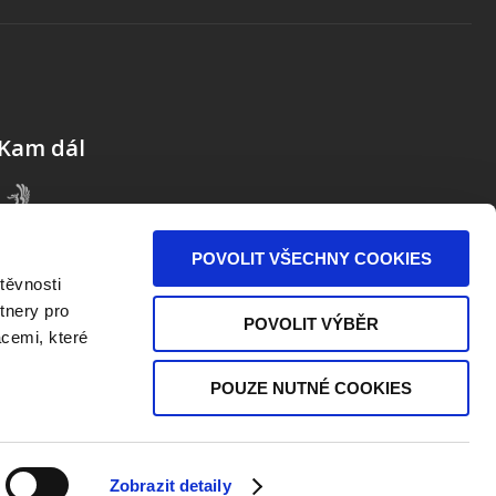
Kam dál
POVOLIT VŠECHNY COOKIES
těvnosti
tnery pro
POVOLIT VÝBĚR
acemi, které
POUZE NUTNÉ COOKIES
Zobrazit detaily