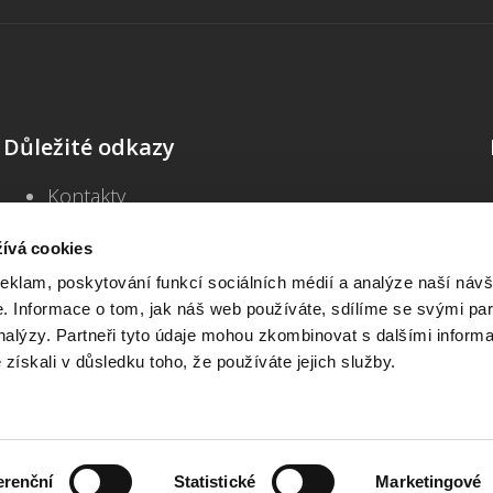
Důležité odkazy
Kontakty
Školení
Blog
ívá cookies
Často kladené dotazy
reklam, poskytování funkcí sociálních médií a analýze naší návš
Všeobecné obchodní podmínky
 Informace o tom, jak náš web používáte, sdílíme se svými par
Informace o zpracování osobních údajů
analýzy. Partneři tyto údaje mohou zkombinovat s dalšími inform
Prohlášení o přístupnosti
é získali v důsledku toho, že používáte jejich služby.
Beck-online START
Interaktivní vzory – přihlášení
erenční
Statistické
Marketingové