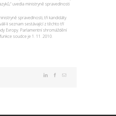
azyků,“ uvedla ministryně spravedlnosti
nistryně spravedlnosti, tři kandidáty.
í-li seznam sestávající z těchto tří
Rady Evropy. Parlamentní shromáždění
unkce soudce je 1. 11. 2010.