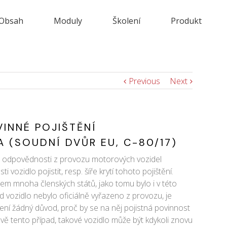
Obsah
Moduly
Školení
Produkt
Previous
Next
INNÉ POJIŠTĚNÍ
 (SOUDNÍ DVŮR EU, C-80/17)
nné odpovědnosti z provozu motorových vozidel
vozidlo pojistit, resp. šíře krytí tohoto pojištění.
em mnoha členských států, jako tomu bylo i v této
ud vozidlo nebylo oficiálně vyřazeno z provozu, je
ní žádný důvod, proč by se na něj pojistná povinnost
vě tento případ, takové vozidlo může být kdykoli znovu