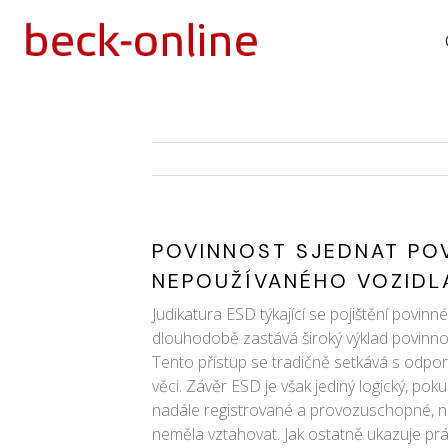
POVINNOST SJEDNAT POV
NEPOUŽÍVANÉHO VOZIDLA
Judikatura ESD týkající se pojištění povi
dlouhodobě zastává široký výklad povinnosti 
Tento přístup se tradičně setkává s odpor
věci. Závěr ESD je však jediný logický, pok
nadále registrované a provozuschopné, ne
neměla vztahovat. Jak ostatně ukazuje prá