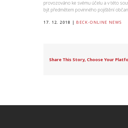
provozováno ke svému účelu a v této souvi
být předmětem povinného pojištění občan
17. 12. 2018
|
BECK-ONLINE NEWS
Share This Story, Choose Your Platf