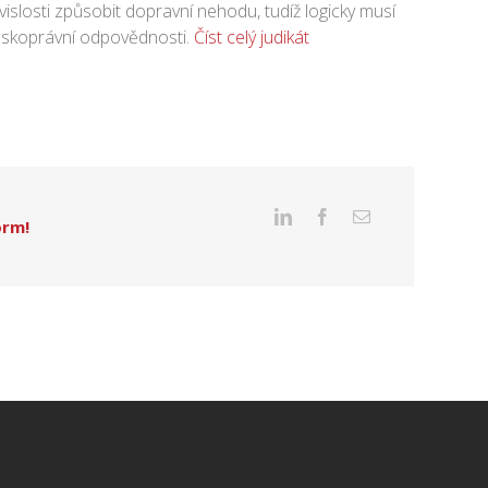
slosti způsobit dopravní nehodu, tudíž logicky musí
skoprávní odpovědnosti.
Číst celý judikát
orm!