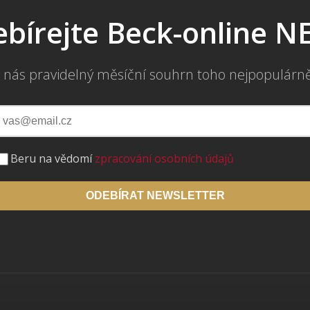
bírejte Beck-online 
 nás pravidelný měsíční souhrn toho nejpopulárn
Beru na vědomí
zpracování osobních údajů
ODEBÍRAT NEWSLETTER